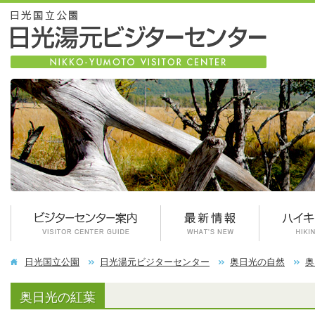
日光国立公園
日光湯元ビジターセンター
奥日光の自然
奥
奥日光の紅葉