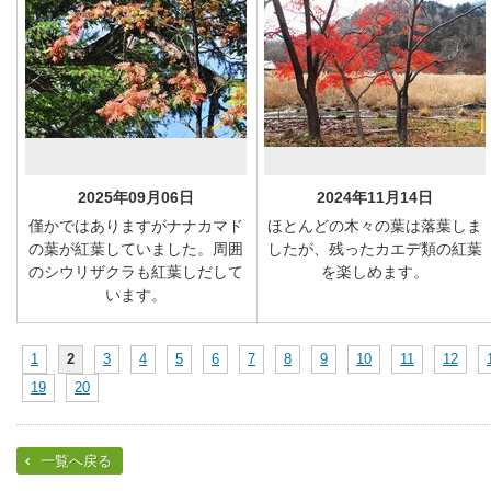
2025年09月06日
2024年11月14日
僅かではありますがナナカマド
ほとんどの木々の葉は落葉しま
の葉が紅葉していました。周囲
したが、残ったカエデ類の紅葉
のシウリザクラも紅葉しだして
を楽しめます。
います。
1
2
3
4
5
6
7
8
9
10
11
12
19
20
一覧へ戻る